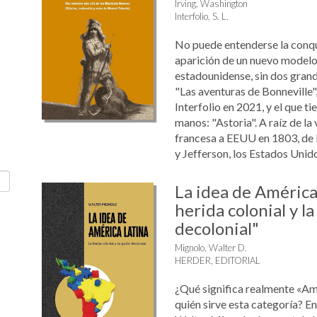
Irving, Washington
Interfolio, S. L.
No puede entenderse la conqui
aparición de un nuevo modelo c
estadounidense, sin dos grand
"Las aventuras de Bonneville"
Interfolio en 2021, y el que ti
manos: "Astoria". A raíz de la 
francesa a EEUU en 1803, de
y Jefferson, los Estados Unidos
La idea de América
herida colonial y l
decolonial"
Mignolo, Walter D.
HERDER, EDITORIAL
¿Qué significa realmente «Am
quién sirve esta categoría? En