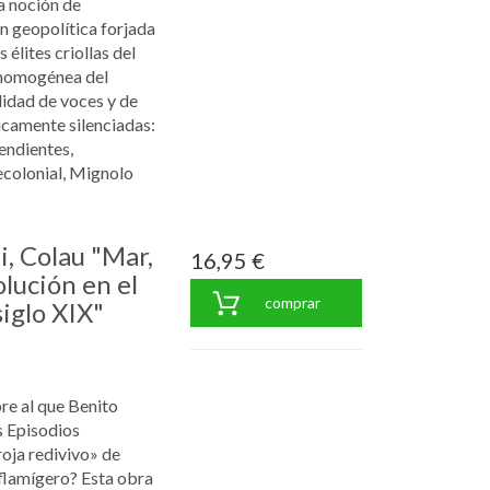
a noción de
n geopolítica forjada
élites criollas del
n homogénea del
alidad de voces y de
icamente silenciadas:
endientes,
colonial, Mignolo
i, Colau "Mar,
16,95 €
lución en el
comprar
iglo XIX"
re al que Benito
s Episodios
oja redivivo» de
flamígero? Esta obra