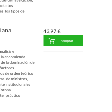
roductos
s, los tipos de
iana
43,97 €
comprar
nálisis e
e la encomienda
s de la dominación de
factores
los de orden teórico
as, de ministros,
nte institucionales
 Corona
ter práctico