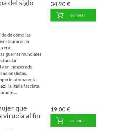
pa del siglo
34,90 €
comprar
cida de cómo las
einstauraron la
La era
as guerras mundiales
ctacular
d y un inesperado
Nacionalistas,
Imperio otomano, la
i, la Italia fascista,
rante ...
mujer que
19,00 €
 viruela al fin
comprar