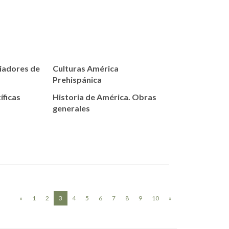
riadores de
Culturas América
Prehispánica
íficas
Historia de América. Obras
generales
(current)
«
1
2
3
4
5
6
7
8
9
10
»