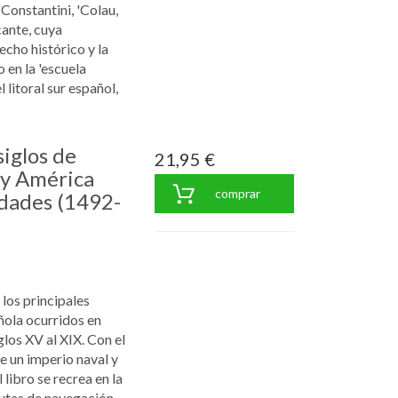
Constantini, 'Colau,
cante, cuya
echo histórico y la
 en la 'escuela
 litoral sur español,
iglos de
21,95 €
 y América
comprar
idades (1492-
los principales
ñola ocurridos en
los XV al XIX. Con el
de un imperio naval y
libro se recrea en la
 rutas de navegación,