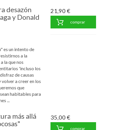
ra desazón
21,90 €
laga y Donald
comprar
" es un intento de
sistirnos a la
a la que nos
titarios 'incluso los
disfraz de causas
 volver a creer en los
 queremos que
 sean habitables para
s ...
ura más allá
35,00 €
ocosas"
comprar