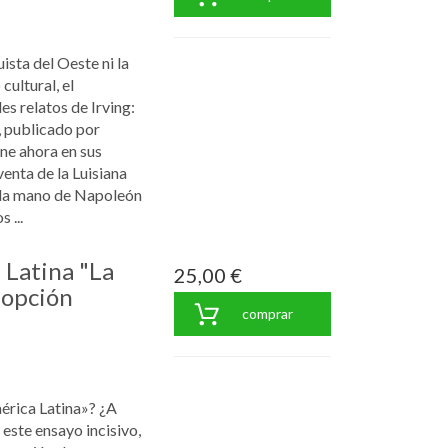
sta del Oeste ni la
ultural, el
es relatos de Irving:
, publicado por
ene ahora en sus
venta de la Luisiana
 la mano de Napoleón
 ...
 Latina "La
25,00 €
a opción
comprar
érica Latina»? ¿A
 este ensayo incisivo,