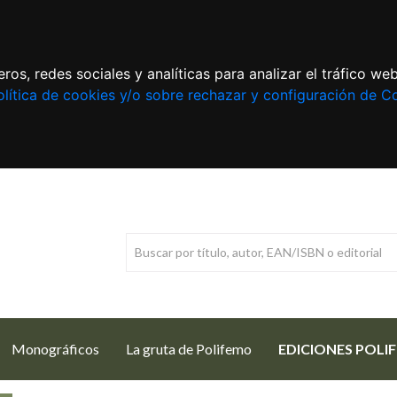
ros, redes sociales y analíticas para analizar el tráfico w
lítica de cookies y/o sobre rechazar y configuración de C
Monográficos
La gruta de Polifemo
EDICIONES POLI