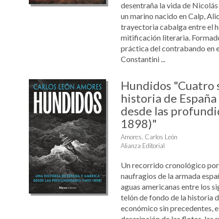
desentraña la vida de Nicolás 
un marino nacido en Calp, Ali
trayectoria cabalga entre el h
mitificación literaria. Formado
práctica del contrabando en el
Constantini ...
Hundidos "Cuatro s
historia de España
desde las profund
1898)"
Amores, Carlos León
Alianza Editorial
Un recorrido cronológico por 
naufragios de la armada espa
aguas americanas entre los sig
telón de fondo de la historia 
económico sin precedentes, el 
descripción de las flotas, las